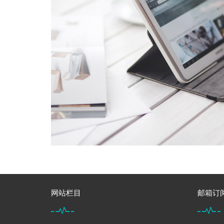
网站栏目
邮箱订