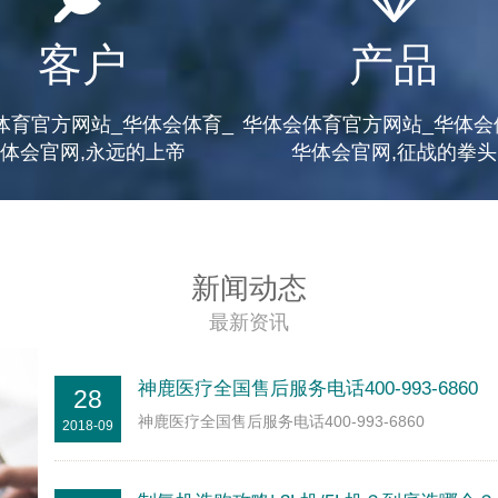
客户
产品
体育官方网站_华体会体育_
华体会体育官方网站_华体会
体会官网,永远的上帝
华体会官网,征战的拳头
新闻动态
最新资讯
神鹿医疗全国售后服务电话400-993-6860
28
神鹿医疗全国售后服务电话400-993-6860
2018-09