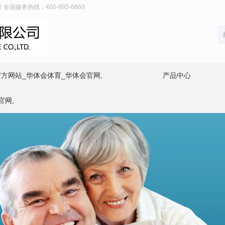
服务热线：400-993-6860
方网站_华体会体育_华体会官网,
产品中心
官网,