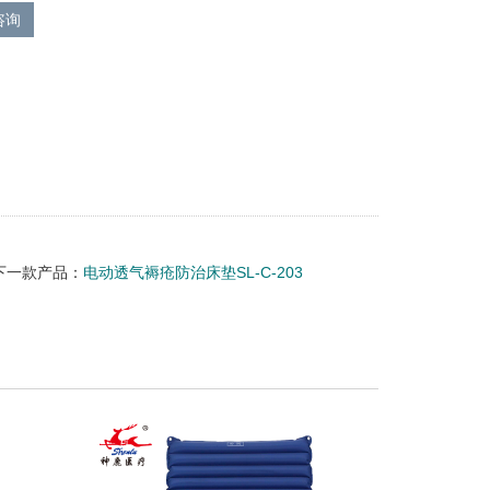
咨询
下一款产品：
电动透气褥疮防治床垫SL-C-203