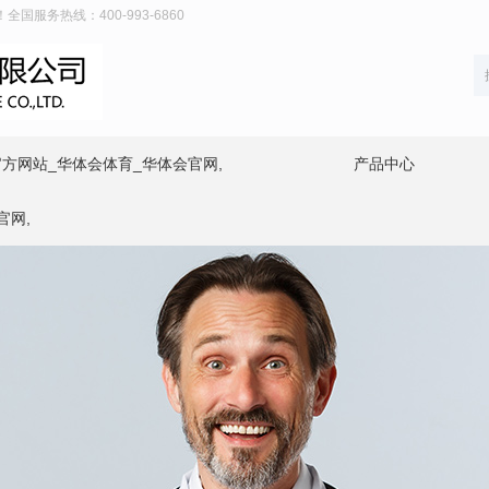
服务热线：400-993-6860
方网站_华体会体育_华体会官网,
产品中心
官网,