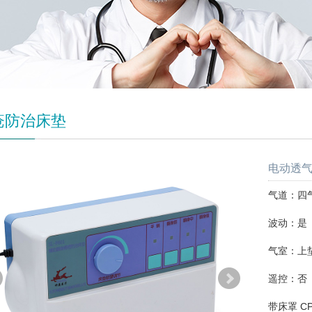
疮防治床垫
电动透气
气道：四
波动：是
气室：上垫
遥控：否
带床罩 C