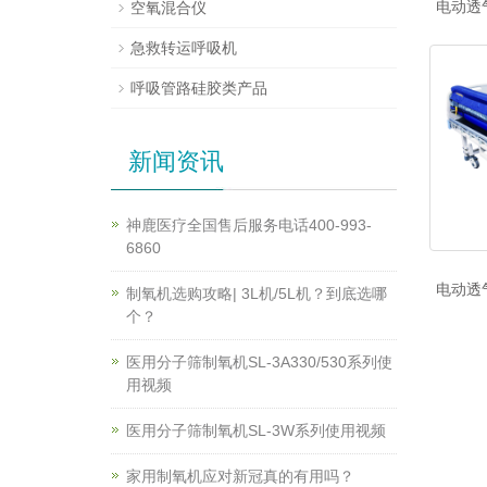
电动透气
空氧混合仪
急救转运呼吸机
呼吸管路硅胶类产品
新闻资讯
神鹿医疗全国售后服务电话400-993-
6860
电动透
制氧机选购攻略| 3L机/5L机？到底选哪
个？
医用分子筛制氧机SL-3A330/530系列使
用视频
医用分子筛制氧机SL-3W系列使用视频
家用制氧机应对新冠真的有用吗？