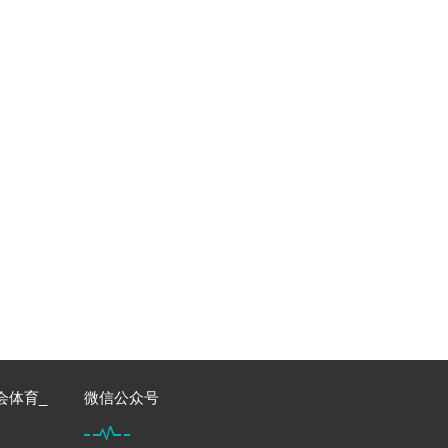
会体育_
微信公众号