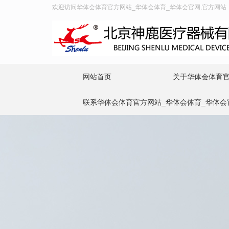
欢迎访问华体会体育官方网站_华体会体育_华体会官网,官方网站！全国
网站首页
关于华体会体育官
联系华体会体育官方网站_华体会体育_华体会