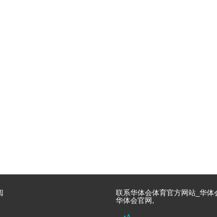
阅
联系华体会体育官方网站_华体
华体会官网,