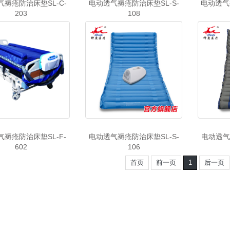
褥疮防治床垫SL-C-
电动透气褥疮防治床垫SL-S-
电动透气
203
108
气褥疮防治床垫SL-F-
电动透气褥疮防治床垫SL-S-
电动透气
602
106
首页
前一页
1
后一页