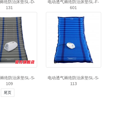
褥疮防治床垫SL-D-
电动透气褥疮防治床垫SL-F-
131
601
褥疮防治床垫SL-S-
电动透气褥疮防治床垫SL-S-
109
113
尾页