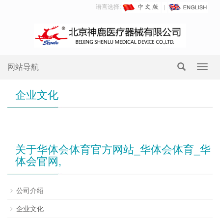
语言选择:
网站导航
Toggl
navig
企业文化
关于华体会体育官方网站_华体会体育_华
体会官网,
公司介绍
企业文化