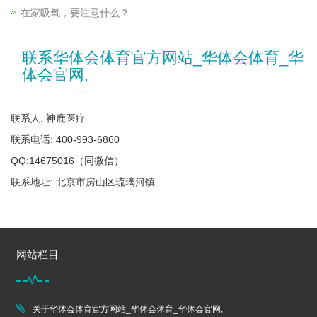
在家吸氧，要注意什么？
联系华体会体育官方网站_华体会体育_华
体会官网,
联系人: 神鹿医疗
联系电话: 400-993-6860
QQ:14675016（同微信）
联系地址: 北京市房山区琉璃河镇
网站栏目
关于华体会体育官方网站_华体会体育_华体会官网,