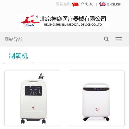
语言选择:
网站导航
Toggl
navig
制氧机