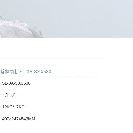
制氧机SL-3A-330/530
L-3A-330/530
3升/5升
2KG/17KG
07×247×543MM