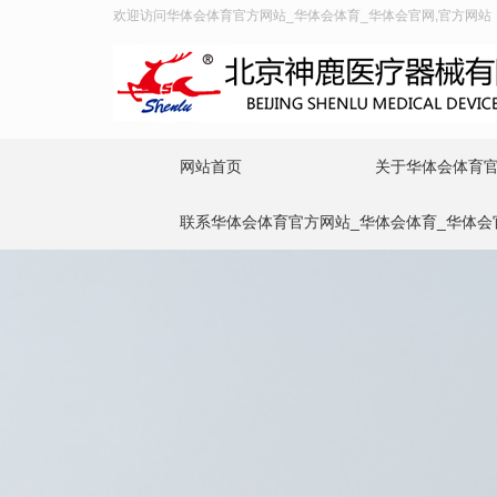
欢迎访问华体会体育官方网站_华体会体育_华体会官网,官方网站！全国
网站首页
关于华体会体育官
联系华体会体育官方网站_华体会体育_华体会