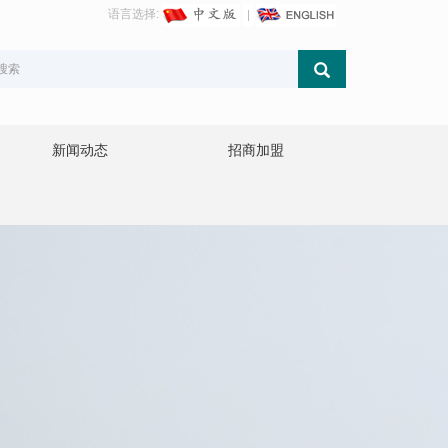
语言选择:
新闻动态
招商加盟