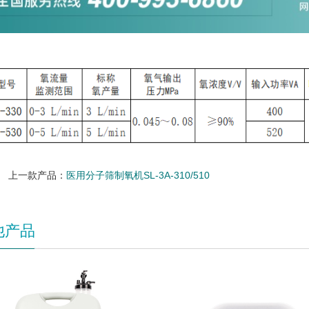
上一款产品：
医用分子筛制氧机SL-3A-310/510
他产品