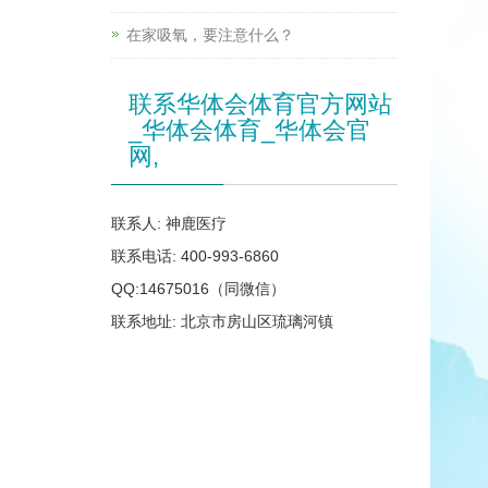
在家吸氧，要注意什么？
联系华体会体育官方网站
_华体会体育_华体会官
网,
联系人: 神鹿医疗
联系电话: 400-993-6860
QQ:14675016（同微信）
联系地址: 北京市房山区琉璃河镇