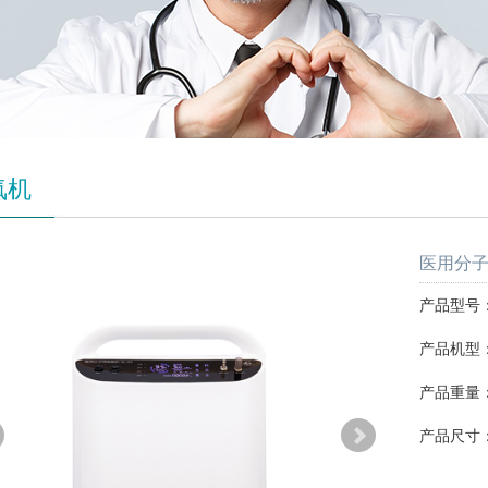
氧机
医用分子筛
产品型号：S
产品机型：
产品重量：1
产品尺寸：4