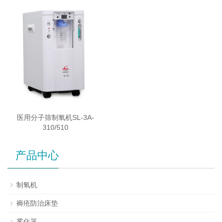
医用分子筛制氧机SL-3A-
310/510
产品中心
制氧机
褥疮防治床垫
雾化器