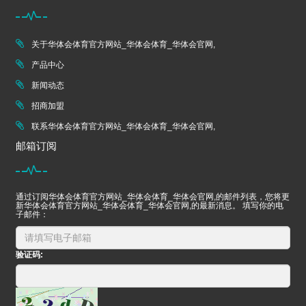
关于华体会体育官方网站_华体会体育_华体会官网,
产品中心
新闻动态
招商加盟
联系华体会体育官方网站_华体会体育_华体会官网,
邮箱订阅
通过订阅华体会体育官方网站_华体会体育_华体会官网,的邮件列表，您将更
新华体会体育官方网站_华体会体育_华体会官网,的最新消息。 填写你的电
子邮件：
验证码: