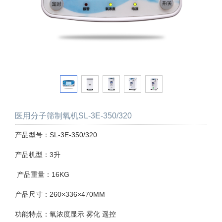
医用分子筛制氧机SL-3E-350/320
产品型号：SL-3E-350/320
产品机型：3升
产品重量：16KG
产品尺寸：260×336×470MM
功能特点：氧浓度显示 雾化 遥控