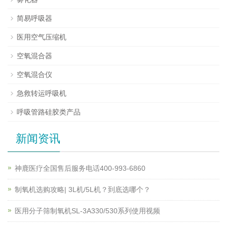
简易呼吸器
医用空气压缩机
空氧混合器
空氧混合仪
急救转运呼吸机
呼吸管路硅胶类产品
新闻资讯
神鹿医疗全国售后服务电话400-993-6860
制氧机选购攻略| 3L机/5L机？到底选哪个？
医用分子筛制氧机SL-3A330/530系列使用视频