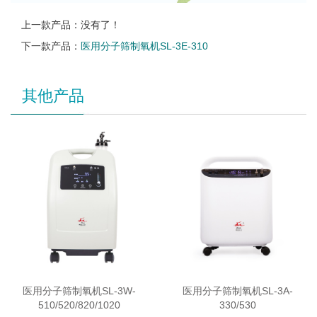
上一款产品：没有了！
下一款产品：
医用分子筛制氧机SL-3E-310
其他产品
医用分子筛制氧机SL-3W-
医用分子筛制氧机SL-3A-
510/520/820/1020
330/530