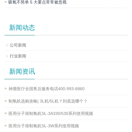
吸氧不简单 5 大要点常常被忽视
新闻动态
公司新闻
行业新闻
新闻资讯
神鹿医疗全国售后服务电话400-993-6860
制氧机选购攻略| 3L机/5L机？到底选哪个？
医用分子筛制氧机SL-3A330/530系列使用视频
医用分子筛制氧机SL-3W系列使用视频