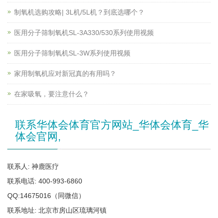
制氧机选购攻略| 3L机/5L机？到底选哪个？
医用分子筛制氧机SL-3A330/530系列使用视频
医用分子筛制氧机SL-3W系列使用视频
家用制氧机应对新冠真的有用吗？
在家吸氧，要注意什么？
联系华体会体育官方网站_华体会体育_华
体会官网,
联系人: 神鹿医疗
联系电话: 400-993-6860
QQ:14675016（同微信）
联系地址: 北京市房山区琉璃河镇