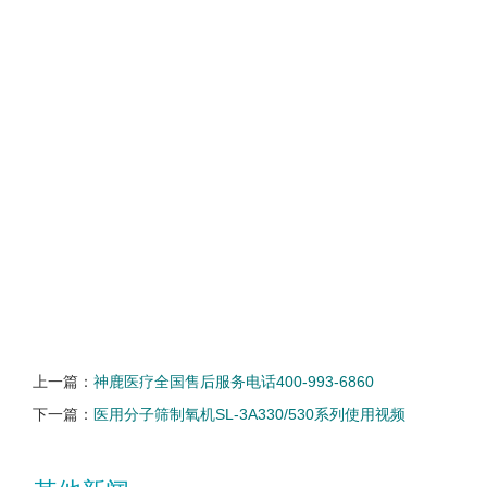
上一篇：
神鹿医疗全国售后服务电话400-993-6860
下一篇：
医用分子筛制氧机SL-3A330/530系列使用视频