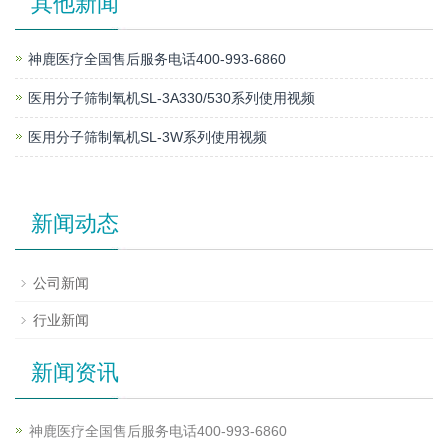
其他新闻
神鹿医疗全国售后服务电话400-993-6860
医用分子筛制氧机SL-3A330/530系列使用视频
医用分子筛制氧机SL-3W系列使用视频
新闻动态
公司新闻
行业新闻
新闻资讯
神鹿医疗全国售后服务电话400-993-6860