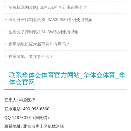
制氧机选购攻略| 3L机/5L机？到底选哪个？
医用分子筛制氧机SL-3A330/530系列使用视频
医用分子筛制氧机SL-3W系列使用视频
家用制氧机应对新冠真的有用吗？
在家吸氧，要注意什么？
联系华体会体育官方网站_华体会体育_华
体会官网,
联系人: 神鹿医疗
联系电话: 400-993-6860
QQ:14675016（同微信）
联系地址: 北京市房山区琉璃河镇