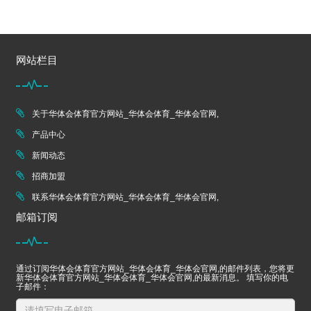
网站栏目
关于华体会体育官方网站_华体会体育_华体会官网,
产品中心
新闻动态
招商加盟
联系华体会体育官方网站_华体会体育_华体会官网,
邮箱订阅
通过订阅华体会体育官方网站_华体会体育_华体会官网,的邮件列表，您将更
新华体会体育官方网站_华体会体育_华体会官网,的最新消息。 填写你的电
子邮件：