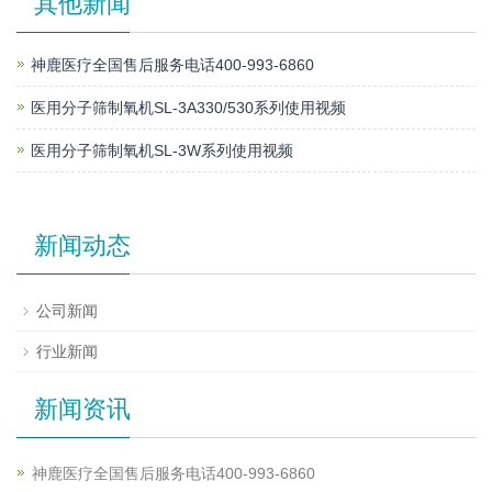
其他新闻
神鹿医疗全国售后服务电话400-993-6860
医用分子筛制氧机SL-3A330/530系列使用视频
医用分子筛制氧机SL-3W系列使用视频
新闻动态
公司新闻
行业新闻
新闻资讯
神鹿医疗全国售后服务电话400-993-6860